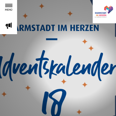
MENÜ
m