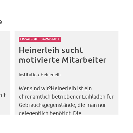
e
EINSATZORT: DARMSTADT
Heinerleih sucht
motivierte Mitarbeiter
Institution: Heinerleih
Wer sind wir?Heinerleih ist ein
mit
ehrenamtlich betriebener Leihladen für
Gebrauchsgegenstände, die man nur
gelegentlich benötigt. Die
Leihgegenstände stammen
überwiegend aus Sachspenden von