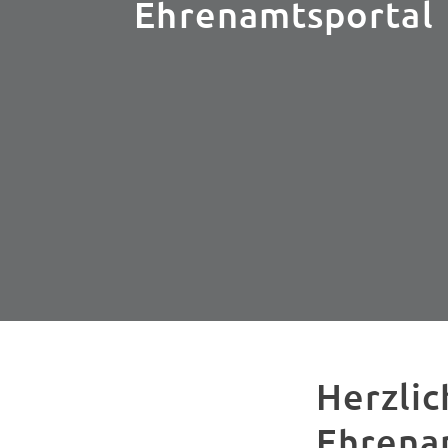
Ehrenamtsportal
Herzli
Ehrena