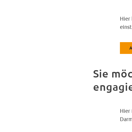
Hier
einst
A
Sie möc
engagi
Hier 
Darm