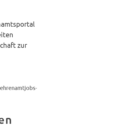
namtsportal
eiten
chaft zur
 ehrenamtjobs-
ren