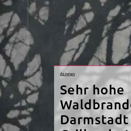
da.news
Ampel an d
und Bisma
wird moder