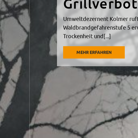
Kreuzung erhält ab 6. August 
Baustellenampel regelt Verk
Arbeiten[...]
MEHR ERFAHREN