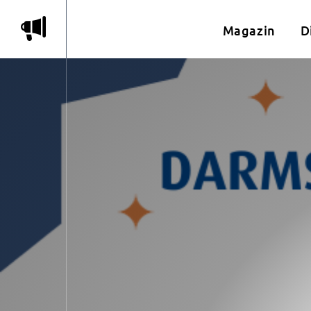
m
Magazin
D