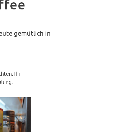
ffee
eute gemütlich in
hten. Ihr
alung.