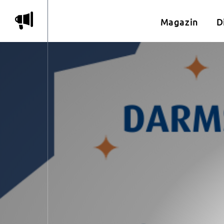
m
Magazin
D