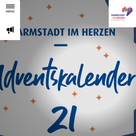
MENÜ
m