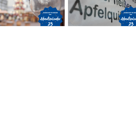
f
T
n auf