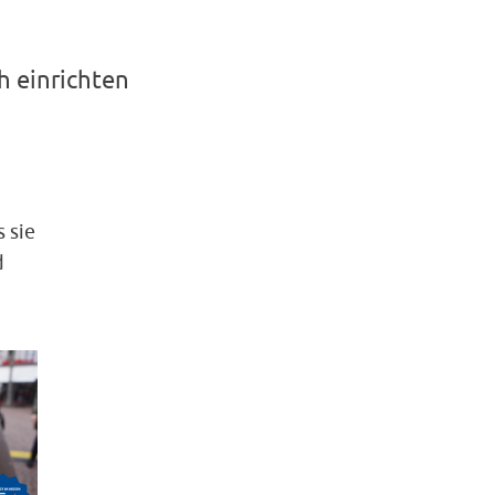
h einrichten
 sie
d