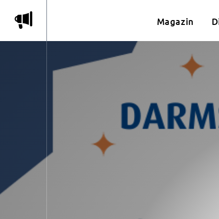
m
Magazin
D