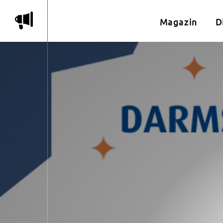
m
Magazin
D