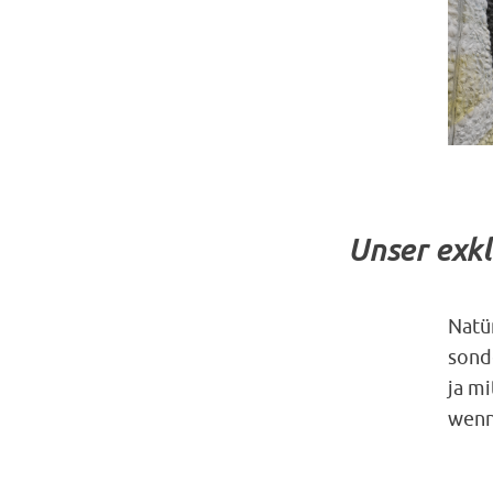
Unser exkl
Natür
sond
ja mi
wenn