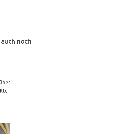
n auch noch
rüher
llte