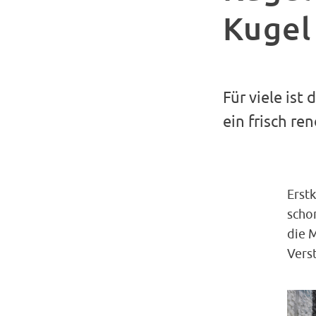
Kugel
Für viele is
ein frisch ren
Erstk
scho
die 
Verst