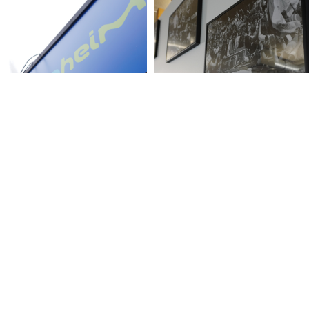
f
T
n auf