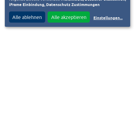
iFrame Einbindung, Datenschutz Zustimmungen
Alle ablehnen
Alle akzeptieren
Einstellungen
...
Kontakt
F
i
Impressum
Datenschutzinformation
Y
Barrierefreiheitserklärung
© 2026, HEAG