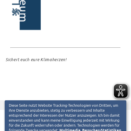
Sichert euch eure Klimaherzen!
f
T
Diese Seite nutzt Website Tracking-Technologien von Dritten, um
Diesen Beitrag teilen auf
ihre Dienste anzubieten, stetig zu verbessern und Inhalte
entsprechend der Interessen der Nutzer anzuzeigen. Ich bin damit
einverstanden und kann meine Einwilligung jederzeit mit Wirkung
für die Zukunft widerrufen oder ändern. Technologien werden für
folgende Zwecke verwendet:
Multimedia, Besucher-Statistiken,