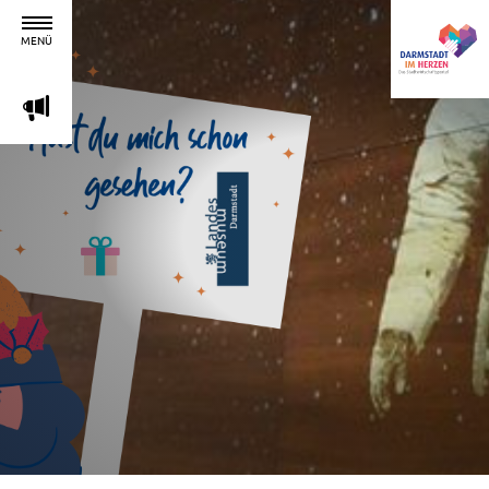
MENÜ
m