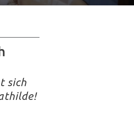
h
t sich
thilde!