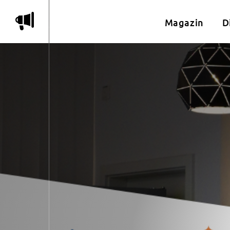
m
Magazin
D