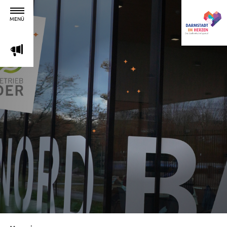
MENÜ
m