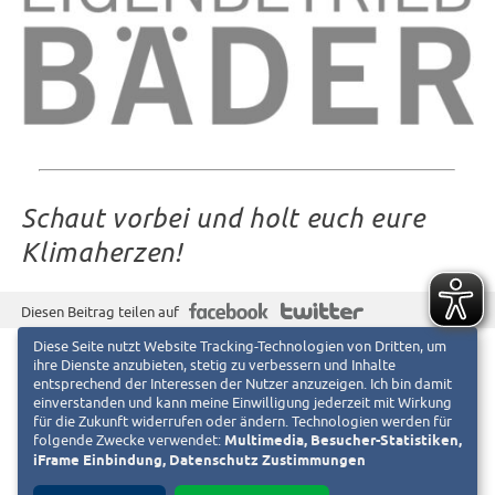
Schaut vorbei und holt euch eure
Klimaherzen!
f
T
Diesen Beitrag teilen auf
Diese Seite nutzt Website Tracking-Technologien von Dritten, um
ihre Dienste anzubieten, stetig zu verbessern und Inhalte
entsprechend der Interessen der Nutzer anzuzeigen. Ich bin damit
einverstanden und kann meine Einwilligung jederzeit mit Wirkung
für die Zukunft widerrufen oder ändern. Technologien werden für
folgende Zwecke verwendet:
Multimedia, Besucher-Statistiken,
iFrame Einbindung, Datenschutz Zustimmungen