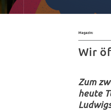
Magazin:
Wir ö
Zum zwe
heute T
Ludwigs