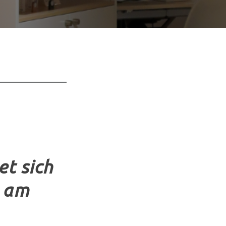
t sich
t am