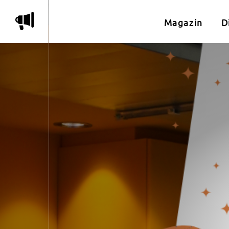
m
Magazin
D