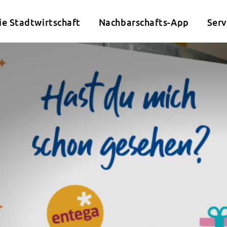
ie Stadtwirtschaft
Nachbarschafts-App
Serv