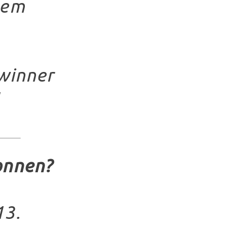
dem
winner
onnen?
13.