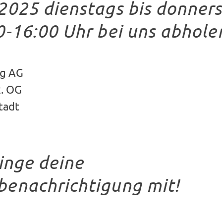
2025 dienstags bis donner
0-16:00 Uhr bei uns abhole
g AG
2. OG
tadt
ringe deine
enachrichtigung mit!