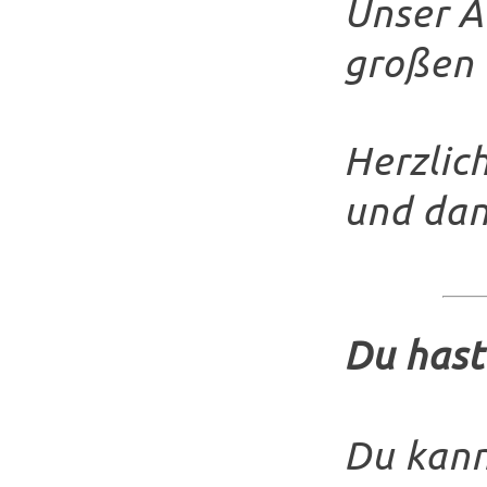
Unser A
großen 
Herzlic
und dan
Du hast
Du kann