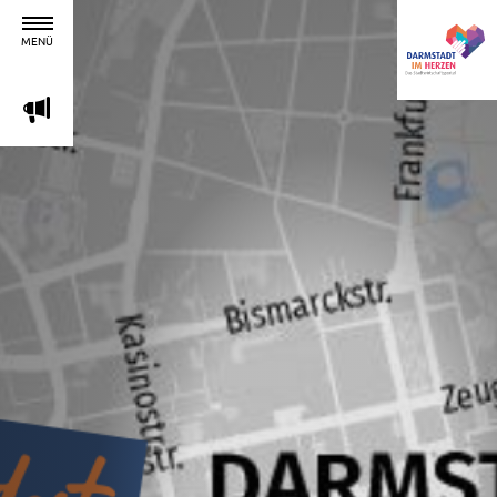
MENÜ
m