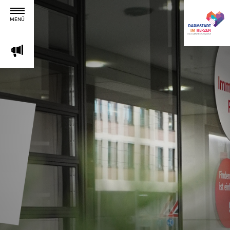
MENÜ
m