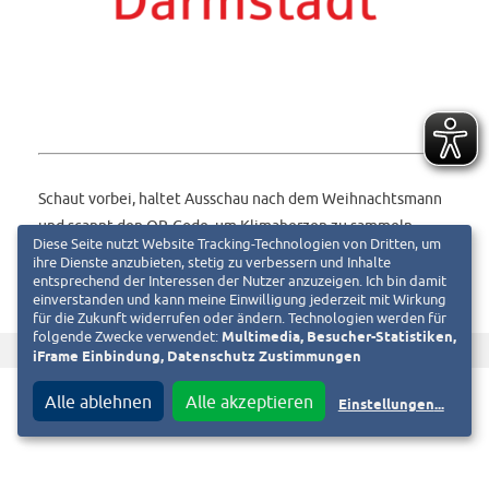
Schaut vorbei, haltet Ausschau nach dem Weihnachtsmann
und scannt den QR-Code, um Klimaherzen zu sammeln.
Diese Seite nutzt Website Tracking-Technologien von Dritten, um
ihre Dienste anzubieten, stetig zu verbessern und Inhalte
entsprechend der Interessen der Nutzer anzuzeigen. Ich bin damit
einverstanden und kann meine Einwilligung jederzeit mit Wirkung
für die Zukunft widerrufen oder ändern. Technologien werden für
folgende Zwecke verwendet:
Multimedia, Besucher-Statistiken,
f
T
Diesen Beitrag teilen auf
iFrame Einbindung, Datenschutz Zustimmungen
Alle ablehnen
Alle akzeptieren
Einstellungen
...