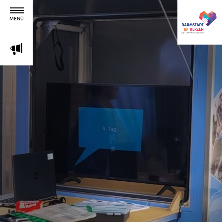
MENÜ
m