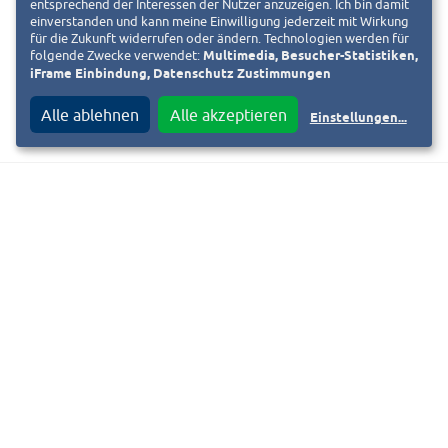
entsprechend der Interessen der Nutzer anzuzeigen. Ich bin damit
einverstanden und kann meine Einwilligung jederzeit mit Wirkung
für die Zukunft widerrufen oder ändern. Technologien werden für
folgende Zwecke verwendet:
Multimedia, Besucher-Statistiken,
iFrame Einbindung, Datenschutz Zustimmungen
Alle ablehnen
Alle akzeptieren
Einstellungen
...
f
T
Diesen Beitrag teilen auf
Kontakt
F
i
Impressum
Datenschutzinformation