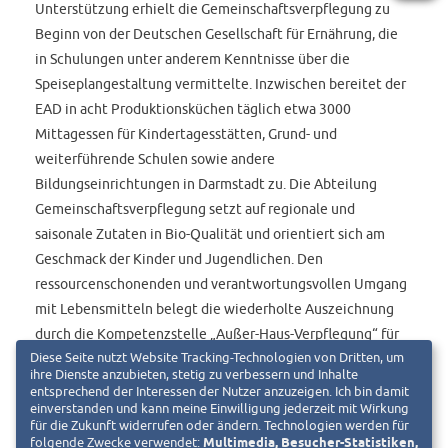
Unterstützung erhielt die Gemeinschaftsverpflegung zu
Beginn von der Deutschen Gesellschaft für Ernährung, die
in Schulungen unter anderem Kenntnisse über die
Speiseplangestaltung vermittelte. Inzwischen bereitet der
EAD in acht Produktionsküchen täglich etwa 3000
Mittagessen für Kindertagesstätten, Grund- und
weiterführende Schulen sowie andere
Bildungseinrichtungen in Darmstadt zu. Die Abteilung
Gemeinschaftsverpflegung setzt auf regionale und
saisonale Zutaten in Bio-Qualität und orientiert sich am
Geschmack der Kinder und Jugendlichen. Den
ressourcenschonenden und verantwortungsvollen Umgang
mit Lebensmitteln belegt die wiederholte Auszeichnung
durch die Kompetenzstelle „Außer-Haus-Verpflegung“ für
das Engagement des EAD zur Reduzierung des
Diese Seite nutzt Website Tracking-Technologien von Dritten, um
ihre Dienste anzubieten, stetig zu verbessern und Inhalte
Lebensmittelverbrauchs.
entsprechend der Interessen der Nutzer anzuzeigen. Ich bin damit
einverstanden und kann meine Einwilligung jederzeit mit Wirkung
für die Zukunft widerrufen oder ändern. Technologien werden für
folgende Zwecke verwendet:
Multimedia, Besucher-Statistiken,