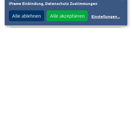
iFrame Einbindung, Datenschutz Zustimmungen
Alle ablehnen
Alle akzeptieren
Einstellungen
...
©
Pressemitteilung der Wissenschaftsstadt Darmstadt
vom
23.10.2025