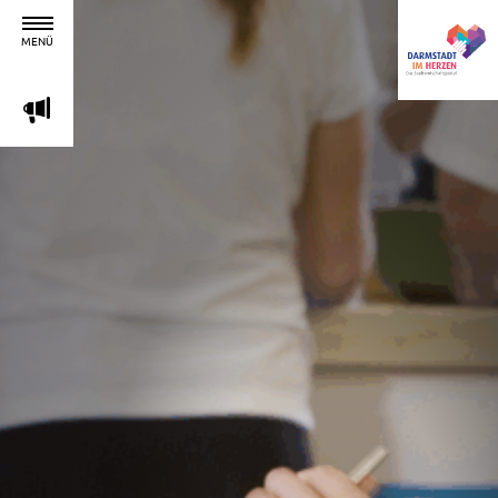
MENÜ
m