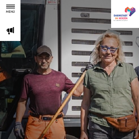
MENÜ
m