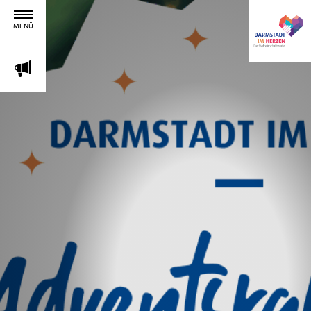
MENÜ
m