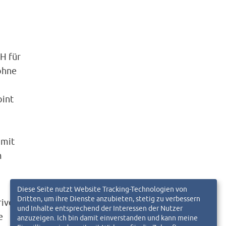
H für
ohne
oint
 mit
m
Diese Seite nutzt Website Tracking-Technologien von
Dritten, um ihre Dienste anzubieten, stetig zu verbessern
rive
und Inhalte entsprechend der Interessen der Nutzer
e
anzuzeigen. Ich bin damit einverstanden und kann meine