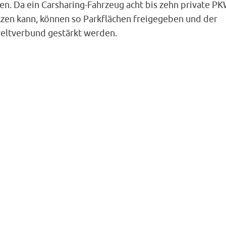
en. Da ein Carsharing-Fahrzeug acht bis zehn private P
tzen kann, können so Parkflächen freigegeben und der
ltverbund gestärkt werden.
f
T
n auf