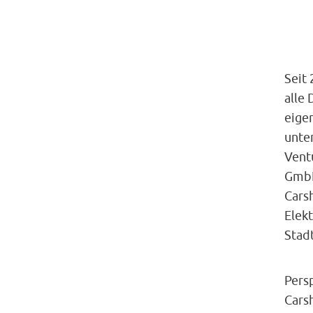
Seit
alle
eige
unte
Vent
GmbH
Cars
Elekt
Stad
Pers
Cars