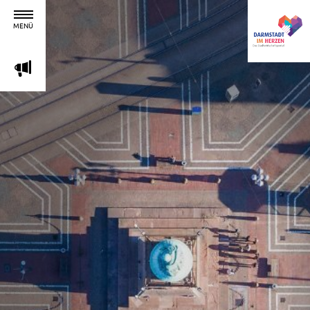
MENÜ
m