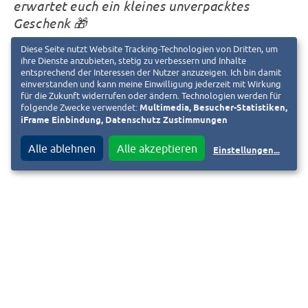
erwartet euch ein kleines unverpacktes
Geschenk 🎁
Diese Seite nutzt Website Tracking-Technologien von Dritten, um
ihre Dienste anzubieten, stetig zu verbessern und Inhalte
📍Unverpackt Darmstadt
entsprechend der Interessen der Nutzer anzuzeigen. Ich bin damit
einverstanden und kann meine Einwilligung jederzeit mit Wirkung
Gutenbergstr. 5b, 64289 Darmstadt
für die Zukunft widerrufen oder ändern. Technologien werden für
folgende Zwecke verwendet:
Multimedia, Besucher-Statistiken,
iFrame Einbindung, Datenschutz Zustimmungen
www.unverpacktdarmstadt.com
Alle ablehnen
Alle akzeptieren
Einstellungen
...