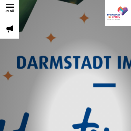
MENÜ
m