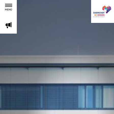
MENÜ
m