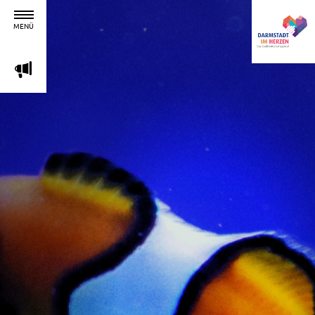
MENÜ
m