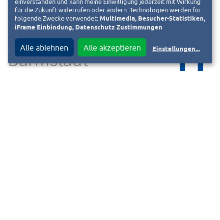
einverstanden und kann meine Einwilligung jederzeit mit Wirkung
für die Zukunft widerrufen oder ändern. Technologien werden für
folgende Zwecke verwendet:
Multimedia, Besucher-Statistiken,
iFrame Einbindung, Datenschutz Zustimmungen
Alle ablehnen
Alle akzeptieren
Einstellungen
...
Wissenschaftsstadt Darmstadt
Der Magistrat
Pressestelle
Luisenplatz 5 A
64283 Darmstadt
Sekretariat
Telefon: (06151) 13-2020
Telefax: (06151) 13-2024
E-Mail:
pressestelle@darmstadt.de