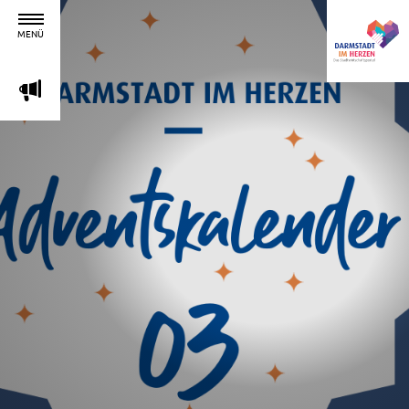
MENÜ
m