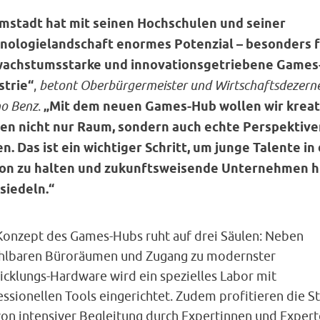
mstadt hat mit seinen Hochschulen und seiner
nologielandschaft enormes Potenzial – besonders 
wachstumsstarke und innovationsgetriebene Games
strie“
,
betont Oberbürgermeister und Wirtschaftsdezern
o Benz
.
„Mit dem neuen Games-Hub wollen wir kreat
en nicht nur Raum, sondern auch echte Perspektive
en. Das ist ein wichtiger Schritt, um junge Talente in
on zu halten und zukunftsweisende Unternehmen h
siedeln.“
Konzept des Games-Hubs ruht auf drei Säulen: Neben
hlbaren Büroräumen und Zugang zu modernster
icklungs-Hardware wird ein spezielles Labor mit
ssionellen Tools eingerichtet. Zudem profitieren die St
von intensiver Begleitung durch Expertinnen und Exper