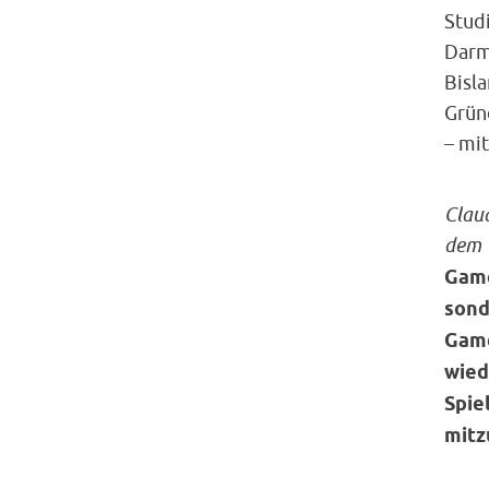
Stud
Darm
Bisl
Grün
– mit
Claud
dem 
Game
sond
Game
wied
Spie
mitz