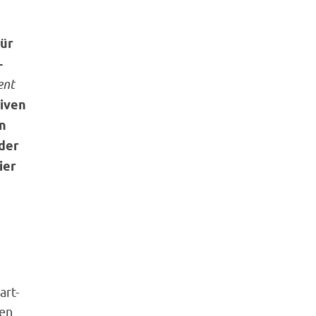
für
-
ent
iven
n
 der
ier
art-
ten