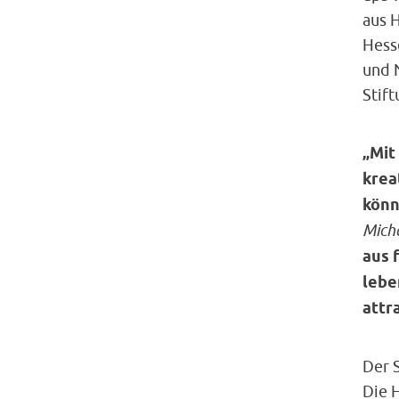
aus 
Hess
und N
Stif
„Mit
krea
könn
Mich
aus 
lebe
attra
Der 
Die 