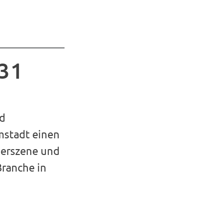
31
nd
mstadt einen
derszene und
Branche in