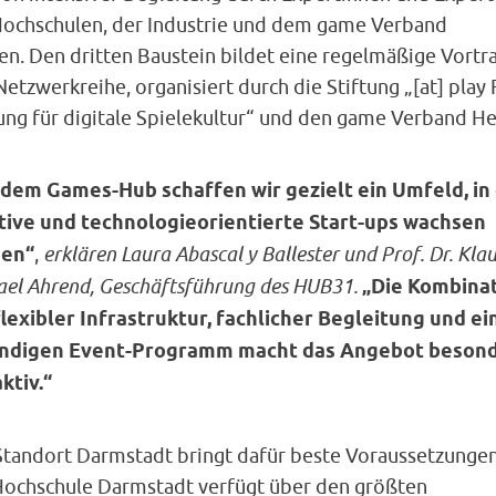
Hochschulen, der Industrie und dem game Verband
en. Den dritten Baustein bildet eine regelmäßige Vortra
etzwerkreihe, organisiert durch die Stiftung „[at] play
tung für digitale Spielekultur“ und den game Verband He
 dem Games-Hub schaffen wir gezielt ein Umfeld, i
tive und technologieorientierte Start-ups wachsen
en“
,
erklären Laura Abascal y Ballester und Prof. Dr. Klau
ael Ahrend, Geschäftsführung des HUB31.
„Die Kombina
flexibler Infrastruktur, fachlicher Begleitung und e
ndigen Event-Programm macht das Angebot beson
ktiv.“
Standort Darmstadt bringt dafür beste Voraussetzungen
Hochschule Darmstadt verfügt über den größten