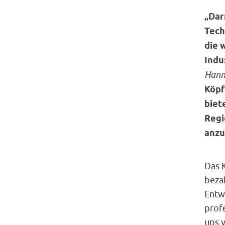
„Dar
Tech
die 
Indu
Hann
Köpf
biet
Regi
anzu
Das 
beza
Entw
profe
ups 