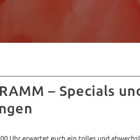
AMM – Specials un
ngen
:00 Uhr erwartet euch ein tolles und abwechs