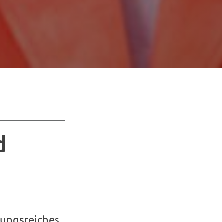
d
lungsreiches