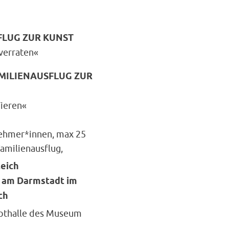
FLUG ZUR KUNST
verraten«
FAMILIENAUSFLUG ZUR
Tieren«
lnehmer*innen, max 25
amilienausflug,
leich
) am Darmstadt im
ch
upthalle des Museum