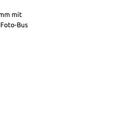
n
amm mit
 Foto-Bus