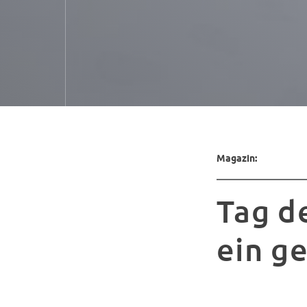
Magazin:
Tag d
ein g