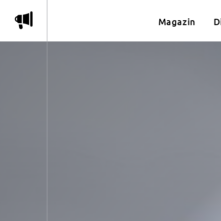
m
Magazin
D