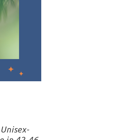
 Unisex-
e in 42-46.