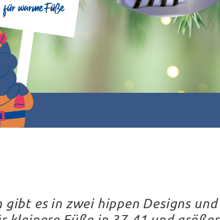
 gibt es in zwei hippen Designs und
r kleinere Füße in 37-41 und größer