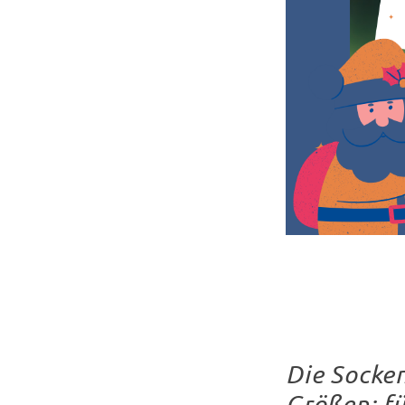
Die Socken
Größen: fü