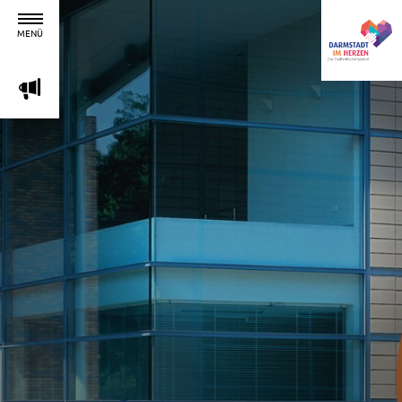
MENÜ
m