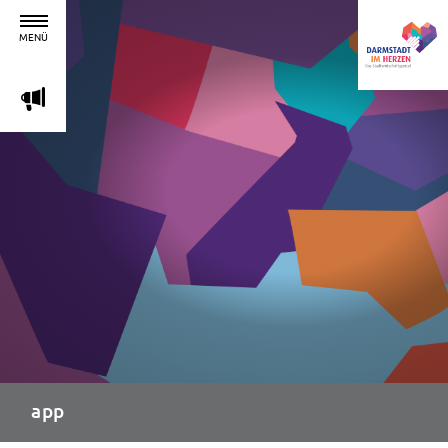
MENÜ
m
app