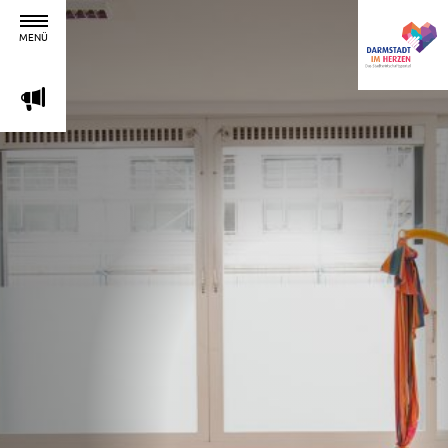
MENÜ
m