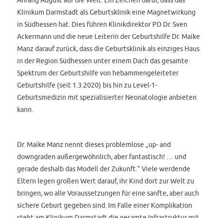
Klinikum Darmstadt als Geburtsklinik eine Magnetwirkung
in Südhessen hat. Dies führen Klinikdirektor PD Dr. Sven
Ackermann und die neue Leiterin der Geburtshilfe Dr. Maike
Manz darauf zurück, dass die Geburtsklinik als einziges Haus
in der Region Südhessen unter einem Dach das gesamte
Spektrum der Geburtshilfe von hebammengeleiteter
Geburtshilfe (seit 1.3.2020) bis hin zu Level-1-
Geburtsmedizin mit spezialisierter Neonatologie anbieten
kann.
Dr. Maike Manz nennt dieses problemlose „up- and
downgraden außergewöhnlich, aber fantastisch! … und
gerade deshalb das Modell der Zukunft.“ Viele werdende
Eltern legen großen Wert darauf, ihr Kind dort zur Welt zu
bringen, wo alle Voraussetzungen für eine sanfte, aber auch
sichere Geburt gegeben sind. Im Falle einer Komplikation
steht am Klinikum Darmstadt die gesamte Infrastruktur mit