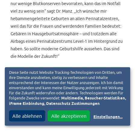
nur wenige Blutkonserven bevorraten, kann das im Notfall
viel zu wenig sein“ sagt Dr. Manz. „Ich wünsche mir
hebammengeleitete Geburten an allen Perinatalzentren,
weil das für die Frauen und werdenden Familien bedeutet:
Gebären in Hausgeburtsatmosphäre – und trotzdem alle
Airbags eines Perinatalzentrums Level-1 im Hintergrund zu
haben. So sollte moderne Geburtshilfe aussehen. Das sind
die Modelle der Zukunft!“
Diese Seite nutzt Website Tracking-Technologien von Dritten, um
ihre Dienste anzubieten, stetig zu verbessern und Inhalte
entsprechend der Interessen der Nutzer anzuzeigen. Ich bin damit
einverstanden und kann meine Einwilligung jederzeit mit Wirkung
für die Zukunft widerrufen oder ändern. Technologien werden für
folgende Zwecke verwendet:
Multimedia, Besucher-Statistiken,
iFrame Einbindung, Datenschutz Zustimmungen
Pressemitteilung Klinikum Darmstadt GmbH vom 6.01.2023
Alle ablehnen
Alle akzeptieren
Einstellungen
...