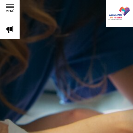
MENÜ
m