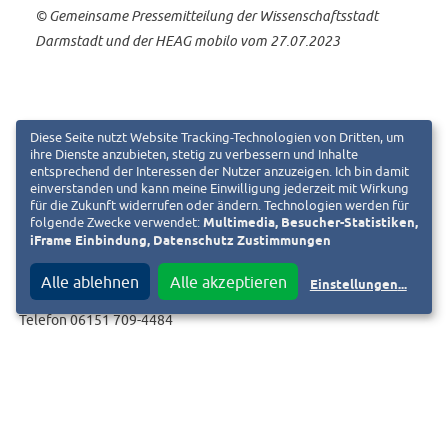
© Gemeinsame
Pressemitteilung der Wissenschaftsstadt
Darmstadt und der HEAG mobilo
vom 27.07.2023
Diese Seite nutzt Website Tracking-Technologien von Dritten, um
ihre Dienste anzubieten, stetig zu verbessern und Inhalte
entsprechend der Interessen der Nutzer anzuzeigen. Ich bin damit
einverstanden und kann meine Einwilligung jederzeit mit Wirkung
für die Zukunft widerrufen oder ändern. Technologien werden für
folgende Zwecke verwendet:
Multimedia, Besucher-Statistiken,
iFrame Einbindung, Datenschutz Zustimmungen
Alle ablehnen
Alle akzeptieren
Einstellungen
...
Lennart Sauerwald
Telefon 06151 709-4484
Karin Kunitsch
Telefon 06151 709-4489
E-Mail:
presse@heagmobilo.de