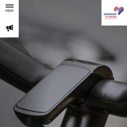
MENÜ
m