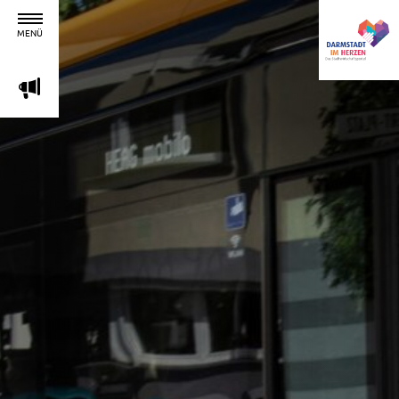
MENÜ
m