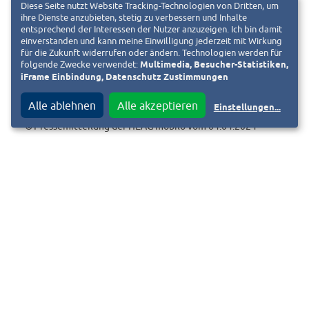
Diese Seite nutzt Website Tracking-Technologien von Dritten, um
HEAG mobilo am Luisenplatz Infopersonal ein, welches
ihre Dienste anzubieten, stetig zu verbessern und Inhalte
entsprechend der Interessen der Nutzer anzuzeigen. Ich bin damit
Fahrgäste beim Umstieg zwischen Straßenbahn und
einverstanden und kann meine Einwilligung jederzeit mit Wirkung
Ersatzverkehr unterstützt.
für die Zukunft widerrufen oder ändern. Technologien werden für
folgende Zwecke verwendet:
Multimedia, Besucher-Statistiken,
iFrame Einbindung, Datenschutz Zustimmungen
Alle ablehnen
Alle akzeptieren
Einstellungen
...
©
Pressemitteilung der HEAG mobilo vom 04.04.2024
Lennart Sauerwald