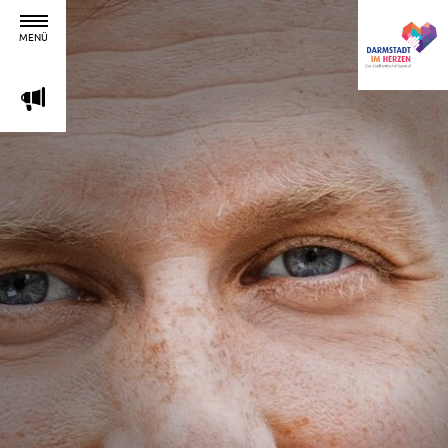
MENÜ
m