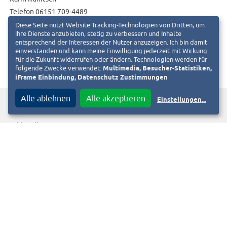
Telefon 06151 709-4489
Diese Seite nutzt Website Tracking-Technologien von Dritten, um
E-Mail:
presse@heagmobilo.de
ihre Dienste anzubieten, stetig zu verbessern und Inhalte
entsprechend der Interessen der Nutzer anzuzeigen. Ich bin damit
einverstanden und kann meine Einwilligung jederzeit mit Wirkung
für die Zukunft widerrufen oder ändern. Technologien werden für
folgende Zwecke verwendet:
Multimedia, Besucher-Statistiken,
iFrame Einbindung, Datenschutz Zustimmungen
f
T
Diesen Beitrag teilen auf
Alle ablehnen
Alle akzeptieren
Einstellungen
...
Bildquellen
Andreas Ewald: HEAG mobilo GmbH