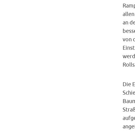
Ramp
alle
an d
besse
von 
Eins
werd
Rolls
Die 
Schie
Baum
Stra
aufg
ange