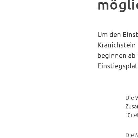
mögli
Um den Einsti
Kranichstein
beginnen ab 
Einstiegsplat
Die 
Zusa
für 
Die 