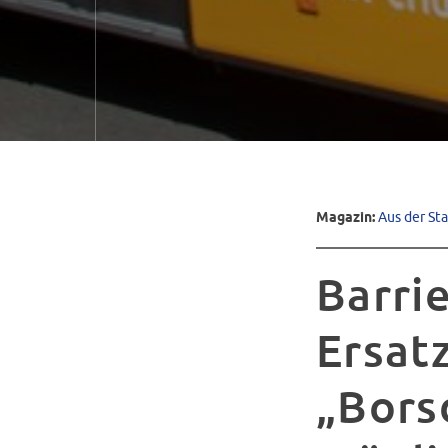
Magazin:
Aus der St
Barrie
Ersat
„Bors