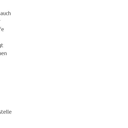
n
 auch
r
fe
gt
nen
telle