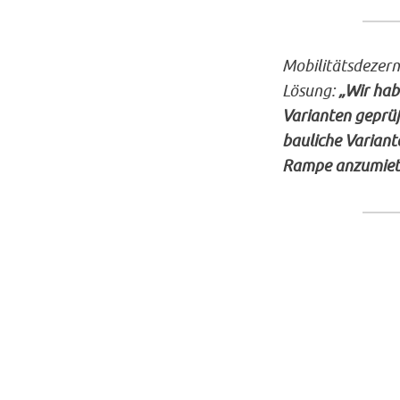
Mobilitätsdezern
Lösung:
„Wir hab
Varianten geprüf
bauliche Variant
Rampe anzumieten
© Ge
Darm