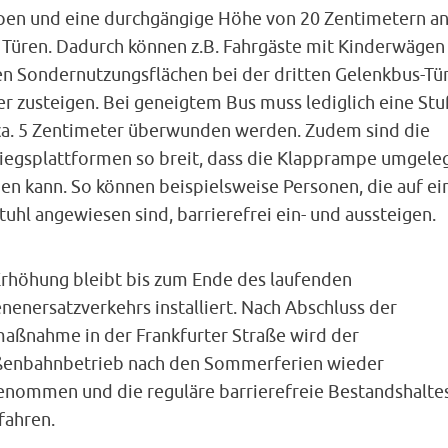
en und eine durchgängige Höhe von 20 Zentimetern a
n Türen. Dadurch können z.B. Fahrgäste mit Kinderwägen
en Sondernutzungsflächen bei der dritten Gelenkbus-Tü
r zusteigen. Bei geneigtem Bus muss lediglich eine Stu
ca. 5 Zentimeter überwunden werden. Zudem sind die
tiegsplattformen so breit, dass die Klapprampe umgele
en kann. So können beispielsweise Personen, die auf ei
tuhl angewiesen sind, barrierefrei ein- und aussteigen.
Erhöhung bleibt bis zum Ende des laufenden
nenersatzverkehrs installiert. Nach Abschluss der
aßnahme in der Frankfurter Straße wird der
ßenbahnbetrieb nach den Sommerferien wieder
enommen und die reguläre barrierefreie Bestandshaltes
fahren.