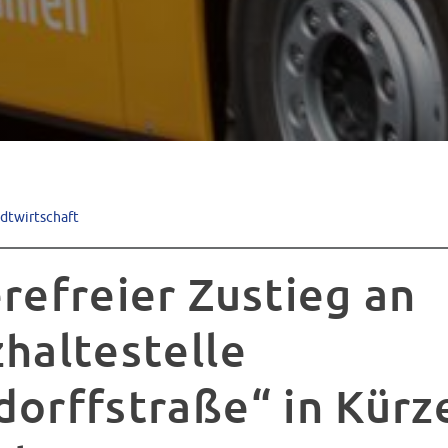
adtwirtschaft
refreier Zustieg an
zhaltestelle
dorffstraße“ in Kürz