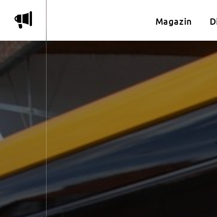
m
Magazin
D