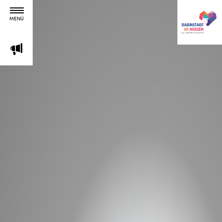
MENÜ
m