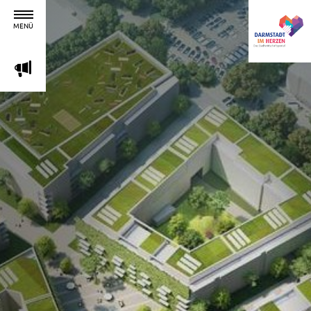
MENÜ
m