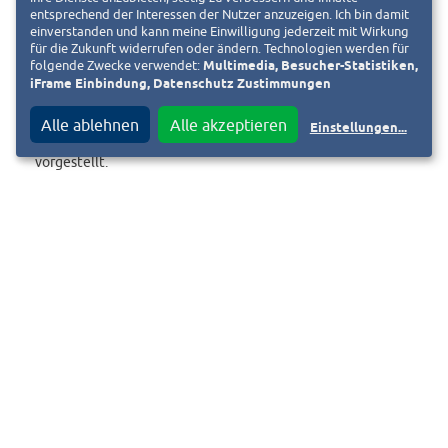
Freiraumqualitäten, Verkehr, Energie, Wohnqualität in
entsprechend der Interessen der Nutzer anzuzeigen. Ich bin damit
einverstanden und kann meine Einwilligung jederzeit mit Wirkung
besonderem Maße gerecht und ist Grundlage der weiteren
für die Zukunft widerrufen oder ändern. Technologien werden für
Planung.
folgende Zwecke verwendet:
Multimedia, Besucher-Statistiken,
iFrame Einbindung, Datenschutz Zustimmungen
Alle ablehnen
Alle akzeptieren
Einstellungen
...
Das Projekt wird zu gegebener Zeit im Gestaltungsbeirat
vorgestellt.
© Pressemitteilung der bauverein AG vom 30.07.2020