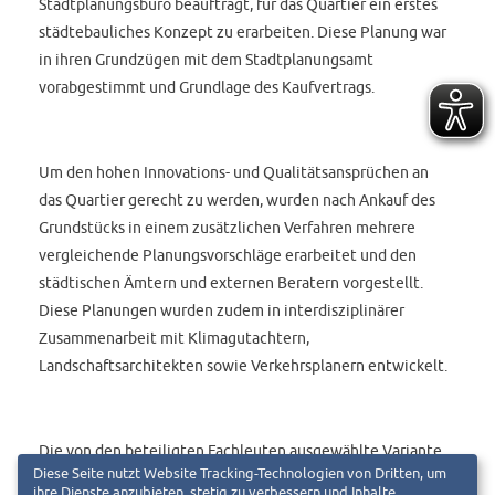
Stadtplanungsbüro beauftragt, für das Quartier ein erstes
städtebauliches Konzept zu erarbeiten. Diese Planung war
in ihren Grundzügen mit dem Stadtplanungsamt
vorabgestimmt und Grundlage des Kaufvertrags.
Um den hohen Innovations- und Qualitätsansprüchen an
das Quartier gerecht zu werden, wurden nach Ankauf des
Grundstücks in einem zusätzlichen Verfahren mehrere
vergleichende Planungsvorschläge erarbeitet und den
städtischen Ämtern und externen Beratern vorgestellt.
Diese Planungen wurden zudem in interdisziplinärer
Zusammenarbeit mit Klimagutachtern,
Landschaftsarchitekten sowie Verkehrsplanern entwickelt.
Die von den beteiligten Fachleuten ausgewählte Variante
Diese Seite nutzt Website Tracking-Technologien von Dritten, um
wird den Anforderungen an Klimaschutz,
ihre Dienste anzubieten, stetig zu verbessern und Inhalte