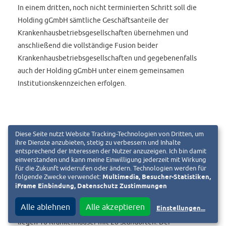
In einem dritten, noch nicht terminierten Schritt soll die
Holding gGmbH sämtliche Geschäftsanteile der
Krankenhausbetriebsgesellschaften übernehmen und
anschließend die vollständige Fusion beider
Krankenhausbetriebsgesellschaften und gegebenenfalls
auch der Holding gGmbH unter einem gemeinsamen
Institutionskennzeichen erfolgen.
Diese Seite nutzt Website Tracking-Technologien von Dritten, um
ihre Dienste anzubieten, stetig zu verbessern und Inhalte
„Die Gründung einer trägerübergreifenden gemeinsamen
entsprechend der Interessen der Nutzer anzuzeigen. Ich bin damit
Holding bietet die Möglichkeit, die Gesundheitsversorgung
einverstanden und kann meine Einwilligung jederzeit mit Wirkung
für die Zukunft widerrufen oder ändern. Technologien werden für
in der Region nachhaltig zu sichern, auszubauen und die
folgende Zwecke verwendet:
Multimedia, Besucher-Statistiken,
hierzu gehörenden Verantwortlichkeiten im Sinne der
iFrame Einbindung, Datenschutz Zustimmungen
Patienten neu zu strukturieren und zu organisieren“, so
Alle ablehnen
Alle akzeptieren
Einstellungen
...
Benz und Schellenberg. Im Versorgungsgebiet Darmstadt
liegen 16 Krankenhäuser mit 28 Standorten. Der