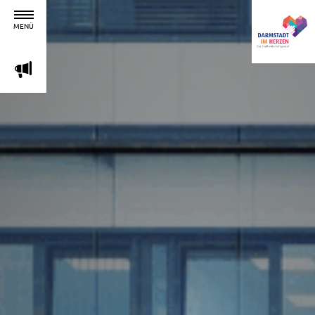
MENÜ
m