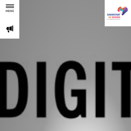
MENÜ
m