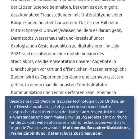
der Citizen Science beinhalten, bei dem es darum geht,
dass komplexe Fragestellungen mit Unterstützung vieler
Bürger*innen bearbeitbar werden. Das ist der Fall beim
Mitmachprojekt Umwelt/Wasser, bei dem es darum geht,
Darmstadts Wasserhaushalt und -kreislauf unter
ökologischen Gesichtspunkten zu digitalisieren. Im Jahr
2021 startet außerdem eine mobile Version des
Stadtlabors, das die Präsentation unserer Angebote in
Einrichtungen vor Ort und öffentlichen Plätzen ermöglicht.
Zudem wird es Experimentierräume und Lernwerkstätten
geben, in denen man die neusten Trends digitaler
Kommunikation und Technik erfahren kann. Aber auch
‚digitale‘ Alltagsprobleme sind unser Thema, wie in der
Diese Seite nutzt Website Tracking-Technologien von Dritten, um
ihre Dienste anzubieten, stetig zu verbessern und Inhalte
kommenden Veranstaltung das neue/alte Homeoffice“, so
entsprechend der Interessen der Nutzer anzuzeigen. Ich bin damit
Simone Schlosser, Geschäftsführerin der Digitalstadt
einverstanden und kann meine Einwilligung jederzeit mit Wirkung
für die Zukunft widerrufen oder ändern. Technologien werden für
Darmstadt, über die Planungen für 2021. „Ohne all unsere
folgende Zwecke verwendet:
Multimedia, Besucher-Statistiken,
engagierten Darmstädter Stadtlabor-Macher*innen wären
iFrame Einbindung, Datenschutz Zustimmungen
diese tollen Angebote nicht realisierbar. Neben den