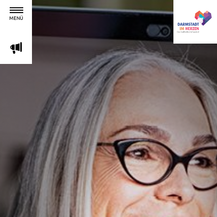
MENÜ
m