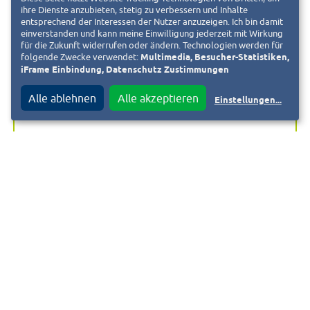
ihre Dienste anzubieten, stetig zu verbessern und Inhalte
Jede Kategorie ist mit 10.000 Euro dotiert. Die von einer
entsprechend der Interessen der Nutzer anzuzeigen. Ich bin damit
Jury bestimmten Preisträger werden am Digitaltag von
einverstanden und kann meine Einwilligung jederzeit mit Wirkung
für die Zukunft widerrufen oder ändern. Technologien werden für
Bundespräsident Frank-Walter Steinmeier virtuell in
folgende Zwecke verwendet:
Multimedia, Besucher-Statistiken,
Schloss Bellevue empfangen.
iFrame Einbindung, Datenschutz Zustimmungen
Alle ablehnen
Alle akzeptieren
Einstellungen
...
Die Würdigung der Gewinner wird öffentlich per Online-
Live-Stream auf der Digitaltag-Webseite
www.digitaltag.eu
übertragen.
Nach der Premiere am 19. Juni 2020 wird der Digitaltag
jährlich stattfinden.
Weiterführende Informationen: