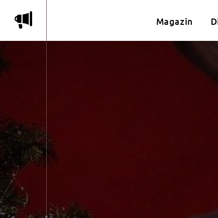
m
Magazin
D