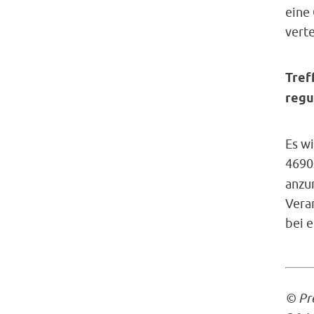
eine 
verte
Tref
regu
Es w
4690
anzu
Veran
bei 
©
Pr