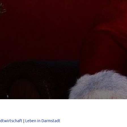
adtwirtschaft
|
Leben in Darmstadt