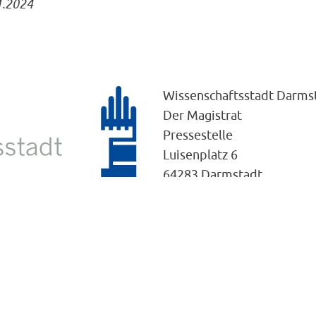
1.2024
Wissenschaftsstadt Darms
Der Magistrat
Pressestelle
Luisenplatz 6
64283 Darmstadt
Telefon: (06151) 13-2020
Telefax: (06151) 13-2024
E-Mail:
pressestelle@dar
Web:
www.darmstadt.de