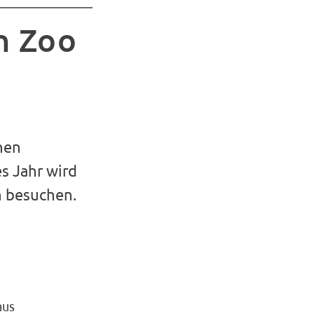
n Zoo
nen
s Jahr wird
n besuchen.
aus