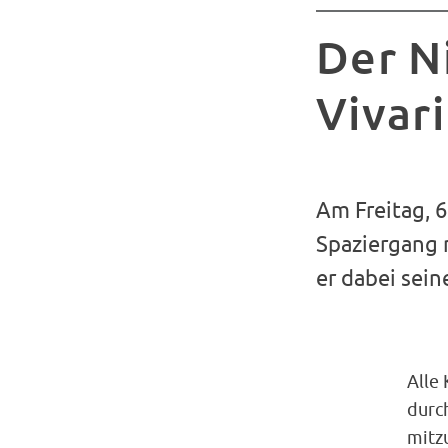
Der N
Vivar
Am Freitag, 
Spaziergang 
er dabei sein
Alle
durc
mitz