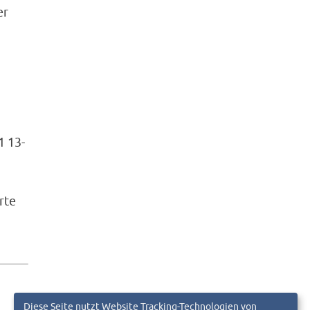
er
1 13-
rte
Diese Seite nutzt Website Tracking-Technologien von