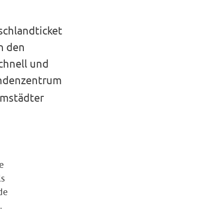
schlandticket
in den
chnell und
undenzentrum
rmstädter
e
ls
de
.