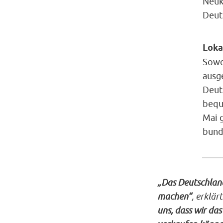
Neuku
Deut
Loka
Sowoh
ausg
Deut
beque
Mai g
bund
„Das Deutschland
machen“
, erklä
uns, dass wir das