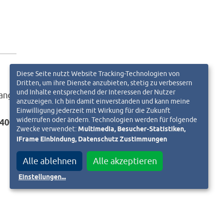
Diese Seite nutzt Website Tracking-Technologien von
Dritten, um ihre Dienste anzubieten, stetig zu verbessern
und Inhalte entsprechend der Interessen der Nutzer
ang
anzuzeigen. Ich bin damit einverstanden und kann meine
Einwilligung jederzeit mit Wirkung für die Zukunft
widerrufen oder ändern. Technologien werden für folgende
-4000
Zwecke verwendet:
Multimedia, Besucher-Statistiken,
iFrame Einbindung, Datenschutz Zustimmungen
Alle ablehnen
Alle akzeptieren
Einstellungen
...