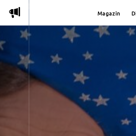
m
Magazin
D