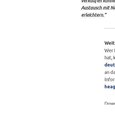
verkaufen können
Austausch mit N
erleichtern.“
Weit
Wer 
hat, 
deut
an d
Info
heag
Down