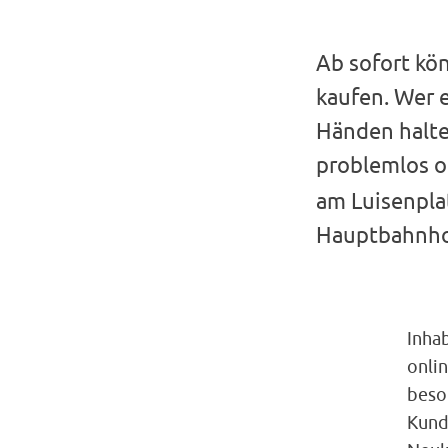
Ab sofort kö
kaufen. Wer e
Händen halten
problemlos o
am Luisenpla
Hauptbahnhof
Inha
onli
beso
Kund