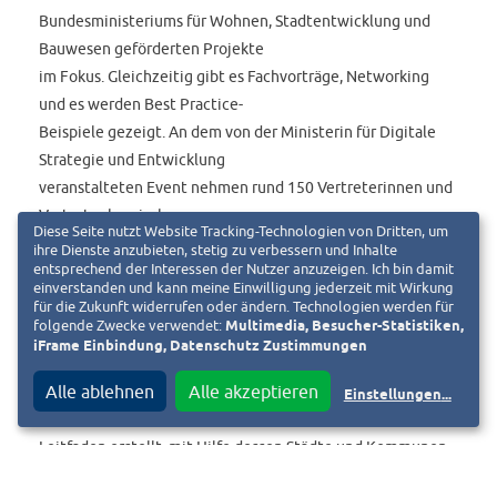
Bundesministeriums für Wohnen, Stadtentwicklung und
Bauwesen geförderten Projekte
im Fokus. Gleichzeitig gibt es Fachvorträge, Networking
und es werden Best Practice-
Beispiele gezeigt. An dem von der Ministerin für Digitale
Strategie und Entwicklung
veranstalteten Event nehmen rund 150 Vertreterinnen und
Vertreter hessischer
Diese Seite nutzt Website Tracking-Technologien von Dritten, um
Kommunen teil.
ihre Dienste anzubieten, stetig zu verbessern und Inhalte
entsprechend der Interessen der Nutzer anzuzeigen. Ich bin damit
einverstanden und kann meine Einwilligung jederzeit mit Wirkung
für die Zukunft widerrufen oder ändern. Technologien werden für
folgende Zwecke verwendet:
Multimedia, Besucher-Statistiken,
Das White Book Smart City gibt es in zwei Versionen, als
iFrame Einbindung, Datenschutz Zustimmungen
gedruckte kompakte Version
und als Langversion zum Download. Ebenfalls gedruckt
Alle ablehnen
Alle akzeptieren
Einstellungen
...
sowie als Download wurde ein
Leitfaden erstellt, mit Hilfe dessen Städte und Kommunen
ihre eigene Strategie und