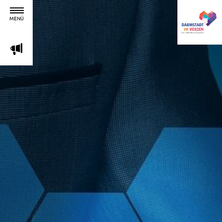
MENÜ
m