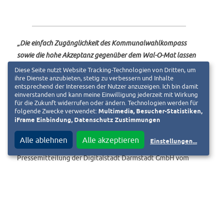
„Die einfach Zugänglichkeit des Kommunalwahlkompass
sowie die hohe Akzeptanz gegenüber dem Wal-O-Mat lassen
darauf hoffen, dass wir dazu beitragen können, dass künftig
Diese Seite nutzt Website Tracking-Technologien von Dritten, um
ihre Dienste anzubieten, stetig zu verbessern und Inhalte
immer mehr Bürgerinnen und Bürger über relevante,
entsprechend der Interessen der Nutzer anzuzeigen. Ich bin damit
kommunalpolitische Themen und Positionen Bescheid
einverstanden und kann meine Einwilligung jederzeit mit Wirkung
wissen,“
so PD Dr. Christian Stecker.
für die Zukunft widerrufen oder ändern. Technologien werden für
folgende Zwecke verwendet:
Multimedia, Besucher-Statistiken,
iFrame Einbindung, Datenschutz Zustimmungen
Alle ablehnen
Alle akzeptieren
Einstellungen
...
Pressemitteilung der Digitalstadt Darmstadt GmbH vom
17.02.2021