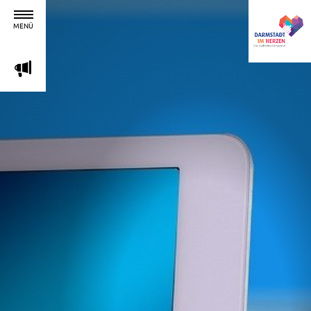
MENÜ
m