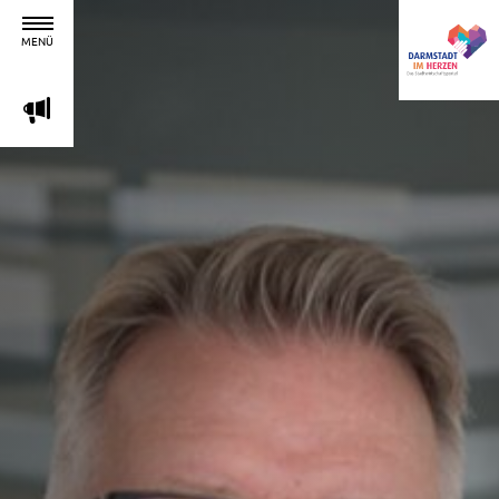
MENÜ
m