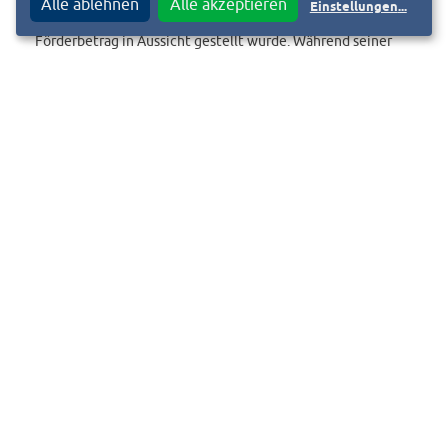
Alle ablehnen
Alle akzeptieren
Einstellungen
...
Krankenhausverbundes durch das Land NRW ein hoher
Förderbetrag in Aussicht gestellt wurde. Während seiner
Amtszeit wurden zahlreiche Veränderungen im
medizinischen und pflegerischen Bereich angestoßen und
umgesetzt, wie beispielsweise die Reorganisation der
Führungsstruktur der Häuser mit gleichzeitiger Einrichtung
einer Konzern-Pflegedirektion und der Implementierung
eines Prozess- und OP-Managements.
Dr. Jörg Noetzel hat den Verwaltungsrat der
Mühlenkreiskliniken gebeten, seinen Vertrag aufzulösen;
das genaue Datum des Ausscheidens wird derzeit zwischen
den Trägern und dem ausscheidenden Geschäftsführer
verhandelt.