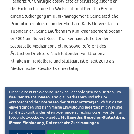
Facharzt für Chirurgie absolvierte er berufsbegleitend an
der Fachhochschule für Wirtschaft und Recht in Berlin
einen Studiengang im Klinikmanagement. Seine ärztliche
Promotion schloss er an der Eberhard-Karls-Universität in
Tübingen an. Seine Laufbahn im Klinikmanagement begann
er 2001 am Robert-Bosch-Krankenhaus als Leiter der
Stabsstelle Medizincontrolling sowie Referent des
Ärztlichen Direktors. Nach leitenden Funktionen an
Kliniken in Heidelberg und Stuttgart ist er seit 2013 als
Medizinischer Geschäftsführer tätig.
Diese Seite nutzt Website Tracking-Technologien von Dritten, um
Dr. Jörg Noetzel war zuletzt im August 2021 zu den
ihre Dienste anzubieten, stetig zu verbessern und Inhalte
Mühlenkreiskliniken als Medizinischer Vorstand gewechselt
entsprechend der Interessen der Nutzer anzuzeigen. Ich bin damit
einverstanden und kann meine Einwilligung jederzeit mit Wirkung
und hat gleich zu Beginn seiner Tätigkeit einen
für die Zukunft widerrufen oder ändern. Technologien werden für
wesentlichen Anteil daran getragen, dass den
folgende Zwecke verwendet:
Multimedia, Besucher-Statistiken,
iFrame Einbindung, Datenschutz Zustimmungen
Mühlenkreiskliniken mit dem Konzept zur strategischen
und baulichen Weiterentwicklung des