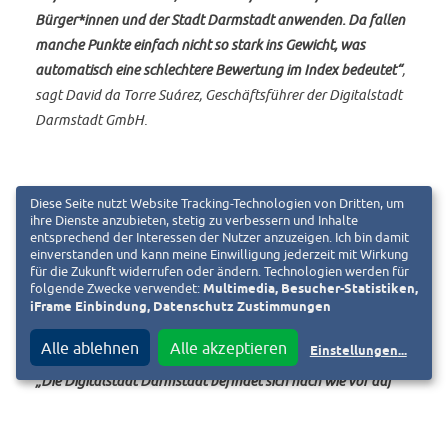
Bürger*innen und der Stadt Darmstadt anwenden. Da fallen
manche Punkte einfach nicht so stark ins Gewicht, was
automatisch eine schlechtere Bewertung im Index bedeutet“
,
sagt David da Torre Suárez, Geschäftsführer der Digitalstadt
Darmstadt GmbH.
Diese Seite nutzt Website Tracking-Technologien von Dritten, um
ihre Dienste anzubieten, stetig zu verbessern und Inhalte
entsprechend der Interessen der Nutzer anzuzeigen. Ich bin damit
Im Vergleich mit anderen hessischen Städten liegt
einverstanden und kann meine Einwilligung jederzeit mit Wirkung
Darmstadt weiterhin auf Platz 1.
für die Zukunft widerrufen oder ändern. Technologien werden für
folgende Zwecke verwendet:
Multimedia, Besucher-Statistiken,
iFrame Einbindung, Datenschutz Zustimmungen
Alle ablehnen
Alle akzeptieren
Einstellungen
...
„Die Digitalstadt Darmstadt befindet sich nach wie vor auf
einem sehr hohen Niveau und wir fokussieren uns auf die
Digitalisierungsthemen, die für Darmstadt wichtig sind. Wir