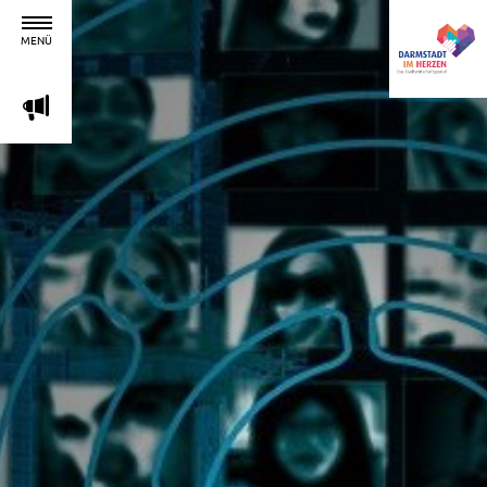
MENÜ
m