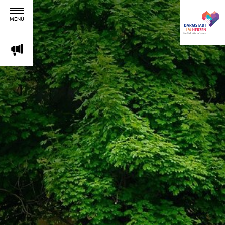
MENÜ
m