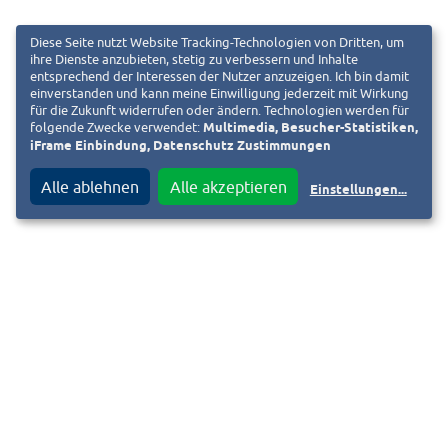
Diese Seite nutzt Website Tracking-Technologien von Dritten, um
ihre Dienste anzubieten, stetig zu verbessern und Inhalte
entsprechend der Interessen der Nutzer anzuzeigen. Ich bin damit
einverstanden und kann meine Einwilligung jederzeit mit Wirkung
für die Zukunft widerrufen oder ändern. Technologien werden für
folgende Zwecke verwendet:
Multimedia, Besucher-Statistiken,
iFrame Einbindung, Datenschutz Zustimmungen
Alle ablehnen
Alle akzeptieren
Einstellungen
...
Wissenschaftsstadt Darmstadt
Der Magistrat
Pressestelle
Luisenplatz 5 A
64283 Darmstadt
Sekretariat