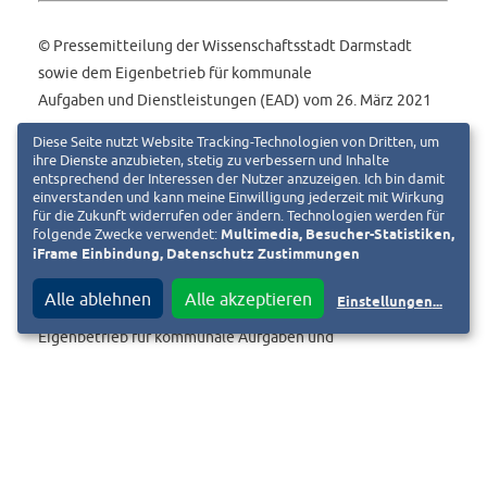
© Pressemitteilung der Wissenschaftsstadt Darmstadt
sowie dem Eigenbetrieb für kommunale
Aufgaben und Dienstleistungen (EAD) vom 26. März 2021
Diese Seite nutzt Website Tracking-Technologien von Dritten, um
ihre Dienste anzubieten, stetig zu verbessern und Inhalte
entsprechend der Interessen der Nutzer anzuzeigen. Ich bin damit
einverstanden und kann meine Einwilligung jederzeit mit Wirkung
für die Zukunft widerrufen oder ändern. Technologien werden für
folgende Zwecke verwendet:
Multimedia, Besucher-Statistiken,
iFrame Einbindung, Datenschutz Zustimmungen
Alle ablehnen
Alle akzeptieren
Einstellungen
...
Eigenbetrieb für kommunale Aufgaben und
Dienstleistungen (EAD)
Sensfelderweg 33
64293 Darmstadt
Telefon 06151 / 13 46 000
Telefax 06151 / 13 46 393