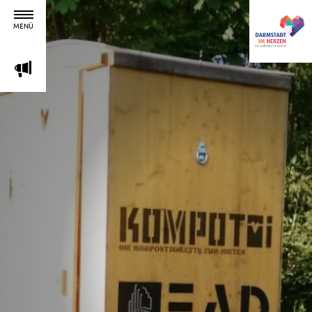
MENÜ
m